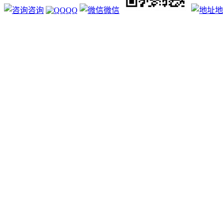
咨询
QQ
微信
地