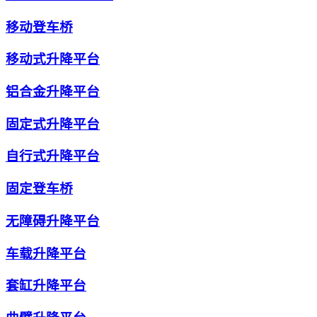
移动登车桥
移动式升降平台
铝合金升降平台
固定式升降平台
自行式升降平台
固定登车桥
无障碍升降平台
车载升降平台
套缸升降平台