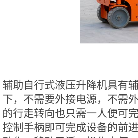
辅助自行式液压升降机具有
下，不需要外接电源，不需
的行走转向也只需一人便可
控制手柄即可完成设备的前