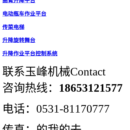
曲臂升降平台
电动瓶车作业平台
传菜电梯
升降旋转舞台
升降作业平台控制系统
联系玉峰机械
Contact
咨询热线：
18653121577
电话：
0531-81170777
传真：
的我的去