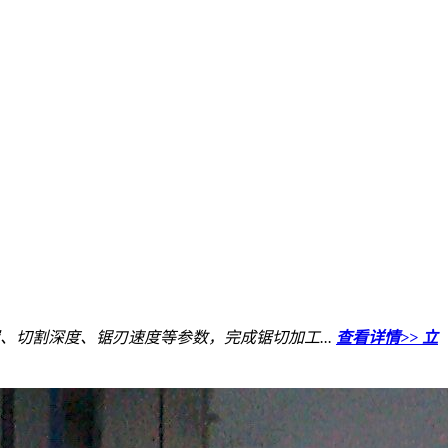
切割深度、锯刃速度等参数，完成锯切加工...
查看详情>>
立