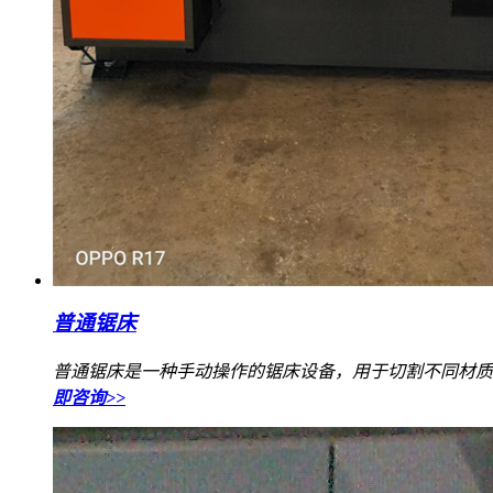
普通锯床
普通锯床是一种手动操作的锯床设备，用于切割不同材质
即咨询>>