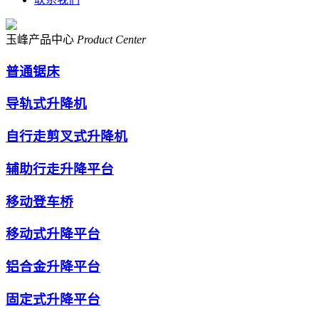
玉峰产品中心
Product Center
普通锯床
导轨式升降机
自行走剪叉式升降机
辅助行走升降平台
移动登车桥
移动式升降平台
铝合金升降平台
固定式升降平台