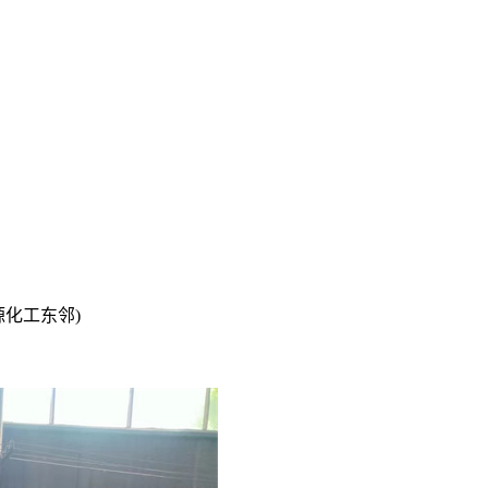
化工东邻)