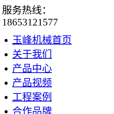
服务热线：
18653121577
玉峰机械首页
关于我们
产品中心
产品视频
工程案例
合作品牌