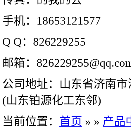
手机：
18653121577
Q Q：
826229255
邮箱：
826229255@qq.co
公司地址：
山东省济南市
(山东铂源化工东邻)
当前位置：
首页
» »
产品