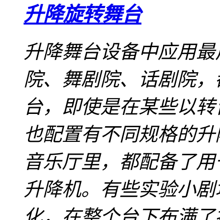
升降旋转舞台
升降舞台设备中应用最
院、舞剧院、话剧院，
台，即使是在某些以转
也配置有不同规格的升
音乐厅里，都配备了用
升降机。有些实验小剧
化，在整个台下布满了按