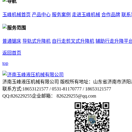
玉峰机械首页
产品中心
服务案例
走进玉峰机械
合作品牌
联系
普通锯床
导轨式升降机
自行走剪叉式升降机
辅助行走升降平
返回首页
top
济南玉峰液压机械有限公司 版权所有
地址：山东省济南市济阳
联系方式:18653121577 / 0531-81170777 / 18653121577
QQ:826229255
企业邮箱： 826229255@qq.com