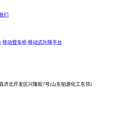
我们
台
移动登车桥
移动式升降平台
县济北开发区兴隆街7号(山东铂源化工东邻)