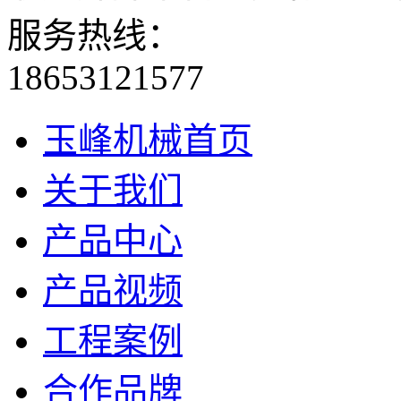
服务热线：
18653121577
玉峰机械首页
关于我们
产品中心
产品视频
工程案例
合作品牌