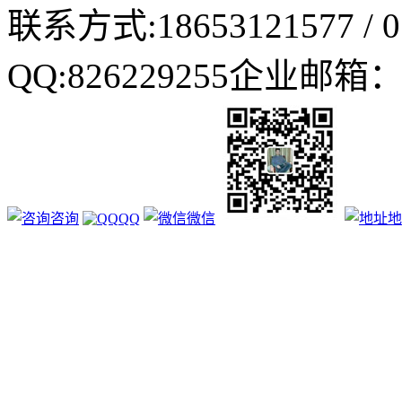
联系方式:18653121577 / 05
QQ:826229255
企业邮箱： 8
咨询
QQ
微信
地