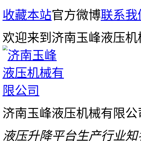
收藏本站
官方微博
联系我
欢迎来到济南玉峰液压机
济南玉峰液压机械有限公
液压升降平台生产行业知